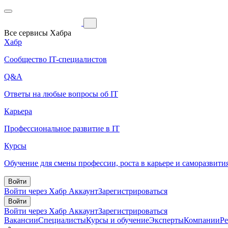
Все сервисы Хабра
Хабр
Сообщество IT-специалистов
Q&A
Ответы на любые вопросы об IT
Карьера
Профессиональное развитие в IT
Курсы
Обучение для смены профессии, роста в карьере и саморазвити
Войти
Войти через Хабр Аккаунт
Зарегистрироваться
Войти
Войти через Хабр Аккаунт
Зарегистрироваться
Вакансии
Специалисты
Курсы и обучение
Эксперты
Компании
Р