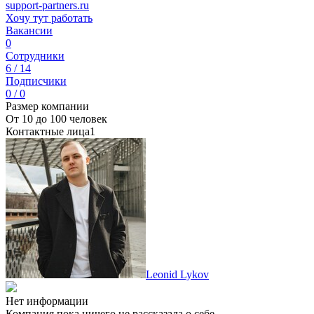
support-partners.ru
Хочу тут работать
Вакансии
0
Сотрудники
6 / 14
Подписчики
0 / 0
Размер компании
От 10 до 100 человек
Контактные лица
1
Leonid Lykov
Нет информации
Компания пока ничего не рассказала о себе