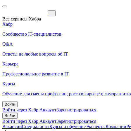
Все сервисы Хабра
Хабр
Сообщество IT-специалистов
Q&A
Ответы на любые вопросы об IT
Карьера
Профессиональное развитие в IT
Курсы
Обучение для смены профессии, роста в карьере и саморазвити
Войти
Войти через Хабр Аккаунт
Зарегистрироваться
Войти
Войти через Хабр Аккаунт
Зарегистрироваться
Вакансии
Специалисты
Курсы и обучение
Эксперты
Компании
Р