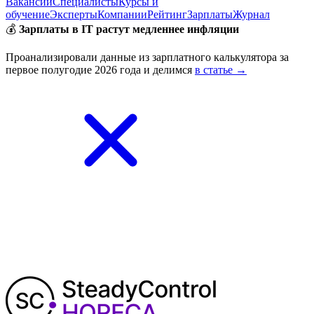
Вакансии
Специалисты
Курсы и
обучение
Эксперты
Компании
Рейтинг
Зарплаты
Журнал
💰
Зарплаты в IT растут медленнее инфляции
Проанализировали данные из зарплатного калькулятора за
первое полугодие 2026 года и делимся
в статье →