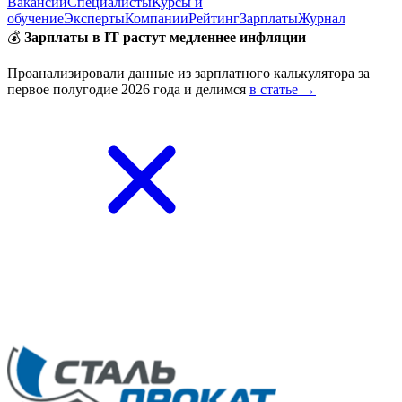
Вакансии
Специалисты
Курсы и
обучение
Эксперты
Компании
Рейтинг
Зарплаты
Журнал
💰
Зарплаты в IT растут медленнее инфляции
Проанализировали данные из зарплатного калькулятора за
первое полугодие 2026 года и делимся
в статье →