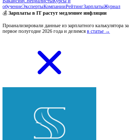
Вакансии
Специалисты
Курсы и
обучение
Эксперты
Компании
Рейтинг
Зарплаты
Журнал
💰
Зарплаты в IT растут медленнее инфляции
Проанализировали данные из зарплатного калькулятора за
первое полугодие 2026 года и делимся
в статье →