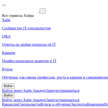
Все сервисы Хабра
Хабр
Сообщество IT-специалистов
Q&A
Ответы на любые вопросы об IT
Карьера
Профессиональное развитие в IT
Курсы
Обучение для смены профессии, роста в карьере и саморазвити
Войти
Войти через Хабр Аккаунт
Зарегистрироваться
Войти
Войти через Хабр Аккаунт
Зарегистрироваться
Вакансии
Специалисты
Курсы и обучение
Эксперты
Компании
Р