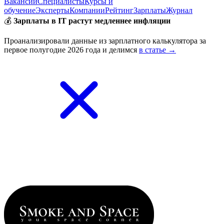
Вакансии
Специалисты
Курсы и
обучение
Эксперты
Компании
Рейтинг
Зарплаты
Журнал
💰
Зарплаты в IT растут медленнее инфляции
Проанализировали данные из зарплатного калькулятора за
первое полугодие 2026 года и делимся
в статье →