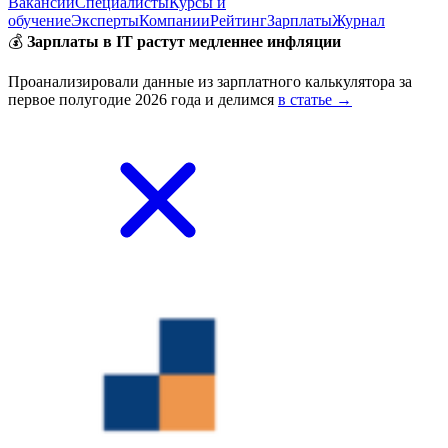
Вакансии
Специалисты
Курсы и
обучение
Эксперты
Компании
Рейтинг
Зарплаты
Журнал
💰
Зарплаты в IT растут медленнее инфляции
Проанализировали данные из зарплатного калькулятора за
первое полугодие 2026 года и делимся
в статье →