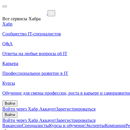
Все сервисы Хабра
Хабр
Сообщество IT-специалистов
Q&A
Ответы на любые вопросы об IT
Карьера
Профессиональное развитие в IT
Курсы
Обучение для смены профессии, роста в карьере и саморазвити
Войти
Войти через Хабр Аккаунт
Зарегистрироваться
Войти
Войти через Хабр Аккаунт
Зарегистрироваться
Вакансии
Специалисты
Курсы и обучение
Эксперты
Компании
Р