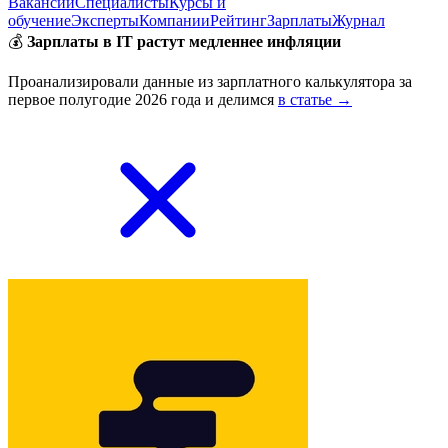
Вакансии
Специалисты
Курсы и
обучение
Эксперты
Компании
Рейтинг
Зарплаты
Журнал
💰
Зарплаты в IT растут медленнее инфляции
Проанализировали данные из зарплатного калькулятора за
первое полугодие 2026 года и делимся
в статье →