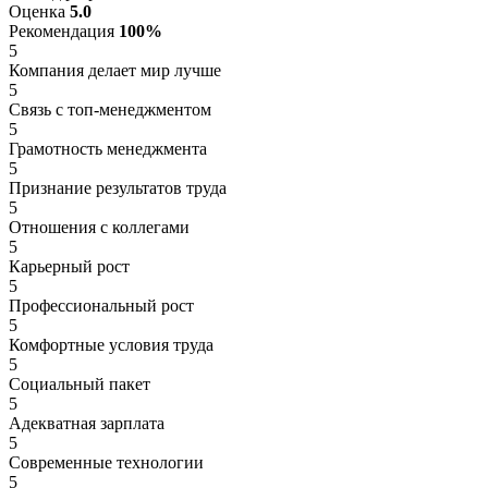
Оценка
5.0
Рекомендация
100%
5
Компания делает мир лучше
5
Связь с топ-менеджментом
5
Грамотность менеджмента
5
Признание результатов труда
5
Отношения с коллегами
5
Карьерный рост
5
Профессиональный рост
5
Комфортные условия труда
5
Социальный пакет
5
Адекватная зарплата
5
Современные технологии
5