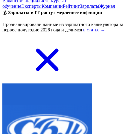
Вакансии
Специалисты
Курсы и
обучение
Эксперты
Компании
Рейтинг
Зарплаты
Журнал
💰
Зарплаты в IT растут медленнее инфляции
Проанализировали данные из зарплатного калькулятора за
первое полугодие 2026 года и делимся
в статье →