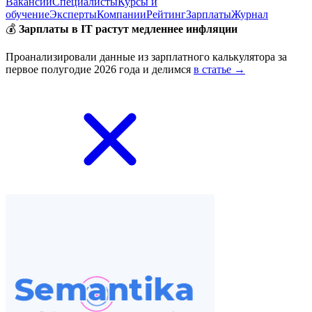
Вакансии
Специалисты
Курсы и
обучение
Эксперты
Компании
Рейтинг
Зарплаты
Журнал
💰
Зарплаты в IT растут медленнее инфляции
Проанализировали данные из зарплатного калькулятора за
первое полугодие 2026 года и делимся
в статье →