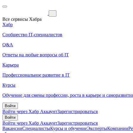
Все сервисы Хабра
Хабр
Сообщество IT-специалистов
Q&A
Ответы на любые вопросы об IT
Карьера
Профессиональное развитие в IT
Курсы
Обучение для смены профессии, роста в карьере и саморазвити
Войти
Войти через Хабр Аккаунт
Зарегистрироваться
Войти
Войти через Хабр Аккаунт
Зарегистрироваться
Вакансии
Специалисты
Курсы и обучение
Эксперты
Компании
Р