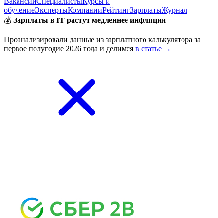
Вакансии
Специалисты
Курсы и
обучение
Эксперты
Компании
Рейтинг
Зарплаты
Журнал
💰
Зарплаты в IT растут медленнее инфляции
Проанализировали данные из зарплатного калькулятора за
первое полугодие 2026 года и делимся
в статье →