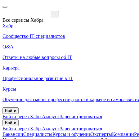
Все сервисы Хабра
Хабр
Сообщество IT-специалистов
Q&A
Ответы на любые вопросы об IT
Карьера
Профессиональное развитие в IT
Курсы
Обучение для смены профессии, роста в карьере и саморазвити
Войти
Войти через Хабр Аккаунт
Зарегистрироваться
Войти
Войти через Хабр Аккаунт
Зарегистрироваться
Вакансии
Специалисты
Курсы и обучение
Эксперты
Компании
Р