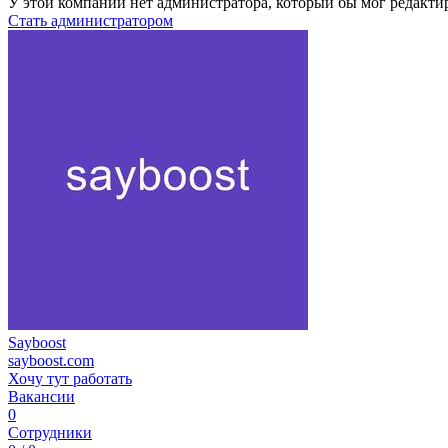
У этой компании нет администратора, который бы мог редакти
Стать администратором
Sayboost
sayboost.com
Хочу тут работать
Вакансии
0
Сотрудники