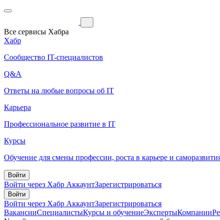
Все сервисы Хабра
Хабр
Сообщество IT-специалистов
Q&A
Ответы на любые вопросы об IT
Карьера
Профессиональное развитие в IT
Курсы
Обучение для смены профессии, роста в карьере и саморазвити
Войти
Войти через Хабр Аккаунт
Зарегистрироваться
Войти
Войти через Хабр Аккаунт
Зарегистрироваться
Вакансии
Специалисты
Курсы и обучение
Эксперты
Компании
Р