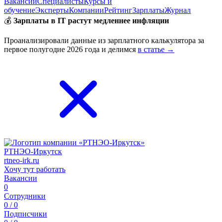
Вакансии
Специалисты
Курсы и
обучение
Эксперты
Компании
Рейтинг
Зарплаты
Журнал
💰
Зарплаты в IT растут медленнее инфляции
Проанализировали данные из зарплатного калькулятора за
первое полугодие 2026 года и делимся
в статье →
РТНЭО-Иркутск
rtneo-irk.ru
Хочу тут работать
Вакансии
0
Сотрудники
0 / 0
Подписчики