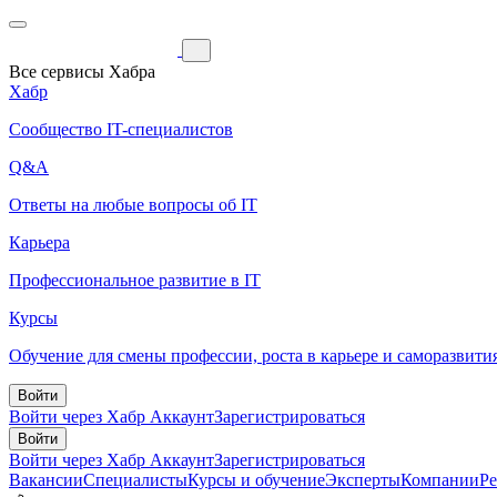
Все сервисы Хабра
Хабр
Сообщество IT-специалистов
Q&A
Ответы на любые вопросы об IT
Карьера
Профессиональное развитие в IT
Курсы
Обучение для смены профессии, роста в карьере и саморазвити
Войти
Войти через Хабр Аккаунт
Зарегистрироваться
Войти
Войти через Хабр Аккаунт
Зарегистрироваться
Вакансии
Специалисты
Курсы и обучение
Эксперты
Компании
Р