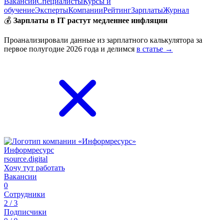
Вакансии
Специалисты
Курсы и
обучение
Эксперты
Компании
Рейтинг
Зарплаты
Журнал
💰
Зарплаты в IT растут медленнее инфляции
Проанализировали данные из зарплатного калькулятора за
первое полугодие 2026 года и делимся
в статье →
Информресурс
rsource.digital
Хочу тут работать
Вакансии
0
Сотрудники
2 / 3
Подписчики