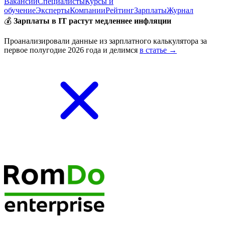
Вакансии
Специалисты
Курсы и
обучение
Эксперты
Компании
Рейтинг
Зарплаты
Журнал
💰
Зарплаты в IT растут медленнее инфляции
Проанализировали данные из зарплатного калькулятора за
первое полугодие 2026 года и делимся
в статье →