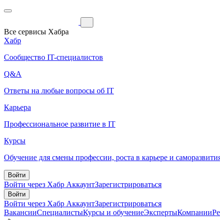
Все сервисы Хабра
Хабр
Сообщество IT-специалистов
Q&A
Ответы на любые вопросы об IT
Карьера
Профессиональное развитие в IT
Курсы
Обучение для смены профессии, роста в карьере и саморазвити
Войти
Войти через Хабр Аккаунт
Зарегистрироваться
Войти
Войти через Хабр Аккаунт
Зарегистрироваться
Вакансии
Специалисты
Курсы и обучение
Эксперты
Компании
Р