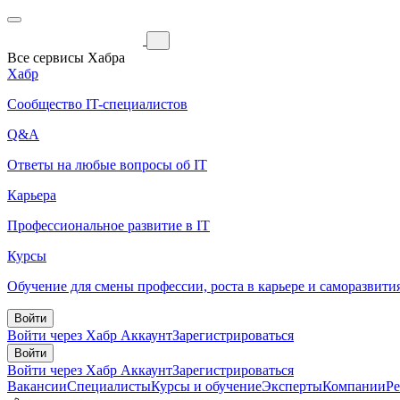
Все сервисы Хабра
Хабр
Сообщество IT-специалистов
Q&A
Ответы на любые вопросы об IT
Карьера
Профессиональное развитие в IT
Курсы
Обучение для смены профессии, роста в карьере и саморазвити
Войти
Войти через Хабр Аккаунт
Зарегистрироваться
Войти
Войти через Хабр Аккаунт
Зарегистрироваться
Вакансии
Специалисты
Курсы и обучение
Эксперты
Компании
Р