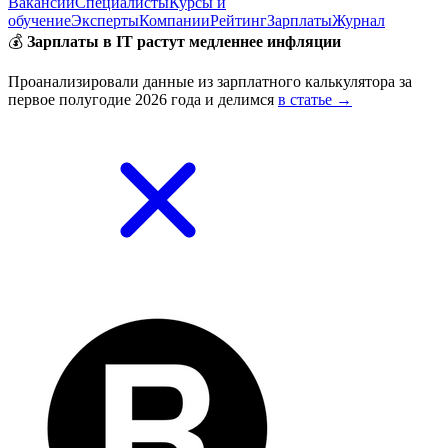
Вакансии
Специалисты
Курсы и
обучение
Эксперты
Компании
Рейтинг
Зарплаты
Журнал
💰
Зарплаты в IT растут медленнее инфляции
Проанализировали данные из зарплатного калькулятора за
первое полугодие 2026 года и делимся
в статье →