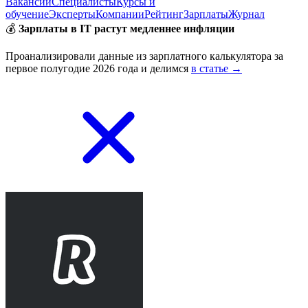
Вакансии
Специалисты
Курсы и
обучение
Эксперты
Компании
Рейтинг
Зарплаты
Журнал
💰
Зарплаты в IT растут медленнее инфляции
Проанализировали данные из зарплатного калькулятора за
первое полугодие 2026 года и делимся
в статье →