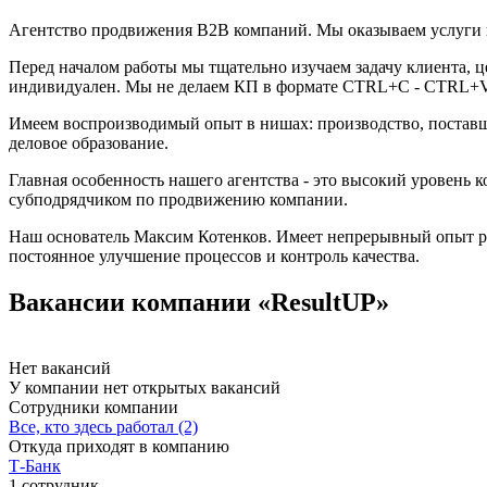
Агентство продвижения B2B компаний. Мы оказываем услуги п
Перед началом работы мы тщательно изучаем задачу клиента, 
индивидуален. Мы не делаем КП в формате CTRL+C - CTRL+V
Имеем воспроизводимый опыт в нишах: производство, поставщи
деловое образование.
Главная особенность нашего агентства - это высокий уровень 
субподрядчиком по продвижению компании.
Наш основатель Максим Котенков. Имеет непрерывный опыт раб
постоянное улучшение процессов и контроль качества.
Вакансии компании «ResultUP»
Нет вакансий
У компании нет открытых вакансий
Сотрудники компании
Все, кто здесь работал (2)
Откуда приходят в компанию
Т-Банк
1 сотрудник