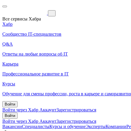
Все сервисы Хабра
Хабр
Сообщество IT-специалистов
Q&A
Ответы на любые вопросы об IT
Карьера
Профессиональное развитие в IT
Курсы
Обучение для смены профессии, роста в карьере и саморазвити
Войти
Войти через Хабр Аккаунт
Зарегистрироваться
Войти
Войти через Хабр Аккаунт
Зарегистрироваться
Вакансии
Специалисты
Курсы и обучение
Эксперты
Компании
Р