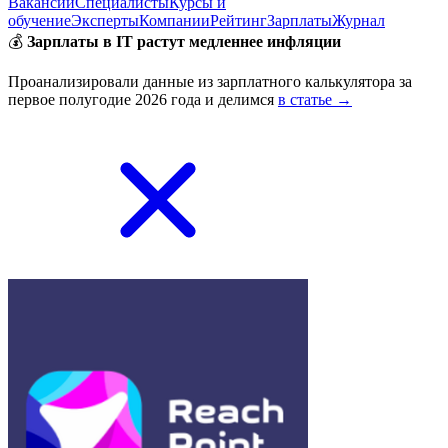
Вакансии
Специалисты
Курсы и
обучение
Эксперты
Компании
Рейтинг
Зарплаты
Журнал
💰
Зарплаты в IT растут медленнее инфляции
Проанализировали данные из зарплатного калькулятора за
первое полугодие 2026 года и делимся
в статье →