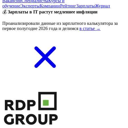
Вакансии
Специалисты
Курсы и
обучение
Эксперты
Компании
Рейтинг
Зарплаты
Журнал
💰
Зарплаты в IT растут медленнее инфляции
Проанализировали данные из зарплатного калькулятора за
первое полугодие 2026 года и делимся
в статье →