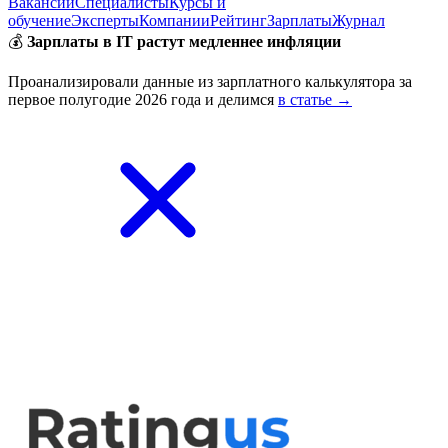
Вакансии
Специалисты
Курсы и
обучение
Эксперты
Компании
Рейтинг
Зарплаты
Журнал
💰
Зарплаты в IT растут медленнее инфляции
Проанализировали данные из зарплатного калькулятора за
первое полугодие 2026 года и делимся
в статье →