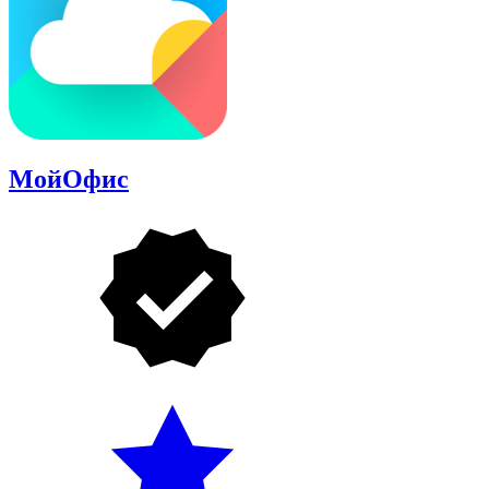
МойОфис