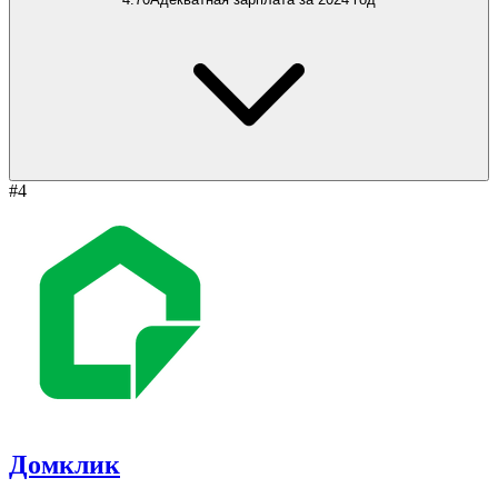
#4
Домклик