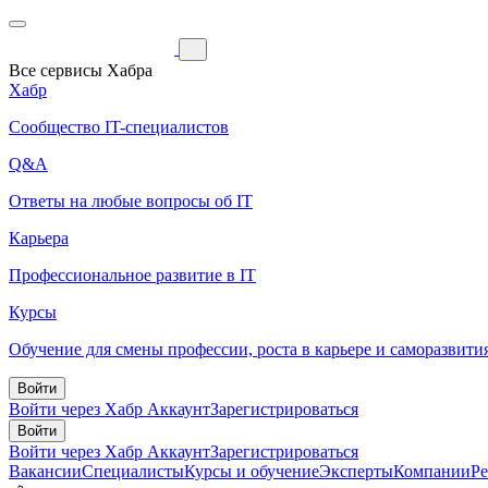
Все сервисы Хабра
Хабр
Сообщество IT-специалистов
Q&A
Ответы на любые вопросы об IT
Карьера
Профессиональное развитие в IT
Курсы
Обучение для смены профессии, роста в карьере и саморазвити
Войти
Войти через Хабр Аккаунт
Зарегистрироваться
Войти
Войти через Хабр Аккаунт
Зарегистрироваться
Вакансии
Специалисты
Курсы и обучение
Эксперты
Компании
Р