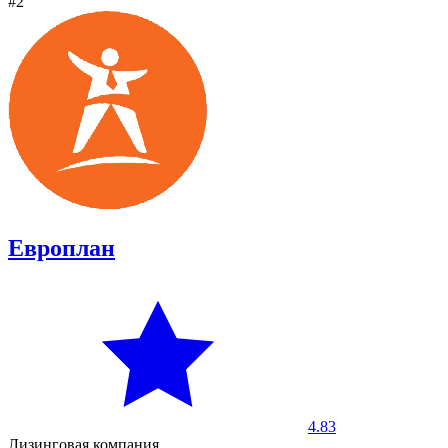
#2
Европлан
4.83
Лизинговая компания