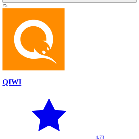
#5
QIWI
4.73