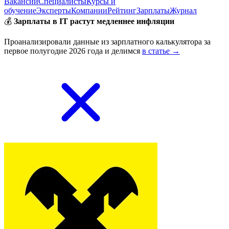
Вакансии
Специалисты
Курсы и
обучение
Эксперты
Компании
Рейтинг
Зарплаты
Журнал
💰
Зарплаты в IT растут медленнее инфляции
Проанализировали данные из зарплатного калькулятора за
первое полугодие 2026 года и делимся
в статье →