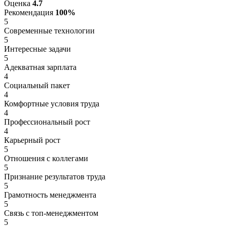
Оценка
4.7
Рекомендация
100%
5
Современные технологии
5
Интересные задачи
5
Адекватная зарплата
4
Социальный пакет
4
Комфортные условия труда
4
Профессиональный рост
4
Карьерный рост
5
Отношения с коллегами
5
Признание результатов труда
5
Грамотность менеджмента
5
Связь с топ-менеджментом
5