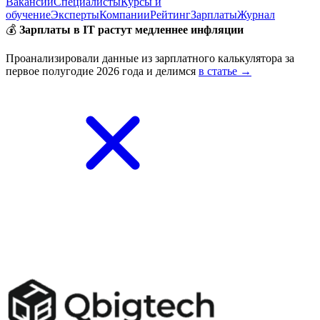
Вакансии
Специалисты
Курсы и
обучение
Эксперты
Компании
Рейтинг
Зарплаты
Журнал
💰
Зарплаты в IT растут медленнее инфляции
Проанализировали данные из зарплатного калькулятора за
первое полугодие 2026 года и делимся
в статье →