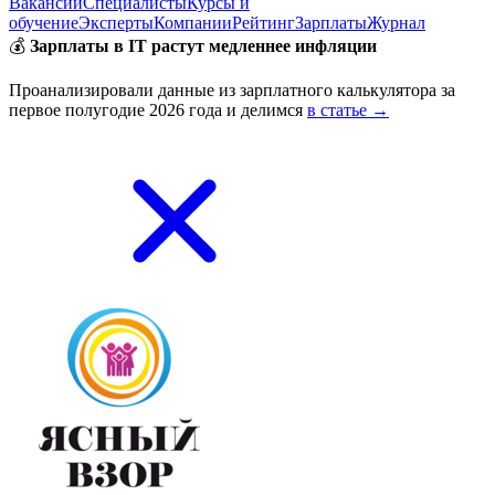
Вакансии
Специалисты
Курсы и
обучение
Эксперты
Компании
Рейтинг
Зарплаты
Журнал
💰
Зарплаты в IT растут медленнее инфляции
Проанализировали данные из зарплатного калькулятора за
первое полугодие 2026 года и делимся
в статье →