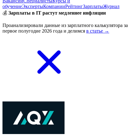
Вакансии
Специалисты
Курсы и
обучение
Эксперты
Компании
Рейтинг
Зарплаты
Журнал
💰
Зарплаты в IT растут медленнее инфляции
Проанализировали данные из зарплатного калькулятора за
первое полугодие 2026 года и делимся
в статье →