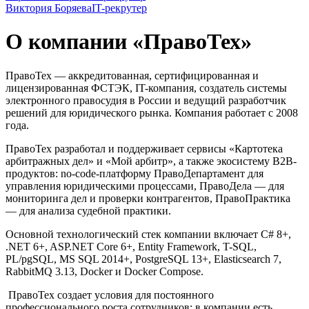
Виктория Боряева
IT-рекрутер
О компании «ПравоТех»
ПравоТех — аккредитованная, сертифицированная и
лицензированная ФСТЭК, IT-компания, создатель системы
электронного правосудия в России и ведущий разработчик
решений для юридического рынка. Компания работает с 2008
года.
ПравоТех разработал и поддерживает сервисы «Картотека
арбитражных дел» и «Мой арбитр», а также экосистему B2B-
продуктов: no-code-платформу ПравоДепартамент для
управления юридическими процессами, ПравоДела — для
мониторинга дел и проверки контрагентов, ПравоПрактика
— для анализа судебной практики.
Основной технологический стек компании включает C# 8+,
.NET 6+, ASP.NET Core 6+, Entity Framework, T-SQL,
PL/pgSQL, MS SQL 2014+, PostgreSQL 13+, Elasticsearch 7,
RabbitMQ 3.13, Docker и Docker Compose.
ПравоТех создает условия для постоянного
профессионального роста сотрудников: в компании есть