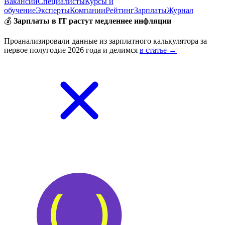
Вакансии
Специалисты
Курсы и
обучение
Эксперты
Компании
Рейтинг
Зарплаты
Журнал
💰
Зарплаты в IT растут медленнее инфляции
Проанализировали данные из зарплатного калькулятора за
первое полугодие 2026 года и делимся
в статье →