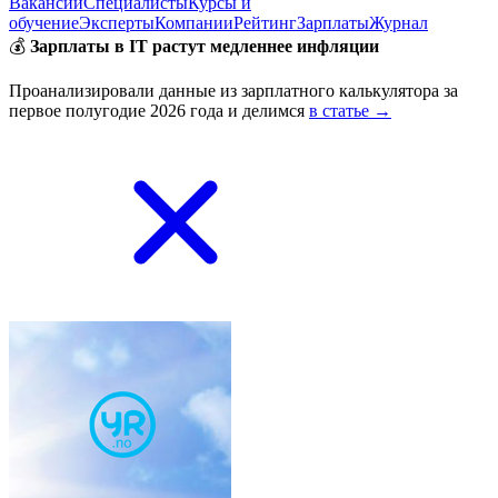
Вакансии
Специалисты
Курсы и
обучение
Эксперты
Компании
Рейтинг
Зарплаты
Журнал
💰
Зарплаты в IT растут медленнее инфляции
Проанализировали данные из зарплатного калькулятора за
первое полугодие 2026 года и делимся
в статье →