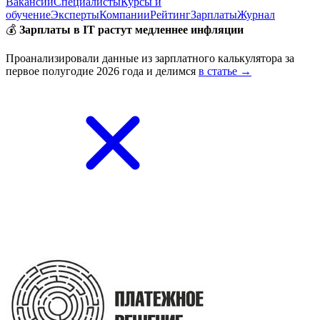
Вакансии
Специалисты
Курсы и
обучение
Эксперты
Компании
Рейтинг
Зарплаты
Журнал
💰
Зарплаты в IT растут медленнее инфляции
Проанализировали данные из зарплатного калькулятора за
первое полугодие 2026 года и делимся
в статье →