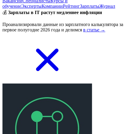
Вакансии
Специалисты
Курсы и
обучение
Эксперты
Компании
Рейтинг
Зарплаты
Журнал
💰
Зарплаты в IT растут медленнее инфляции
Проанализировали данные из зарплатного калькулятора за
первое полугодие 2026 года и делимся
в статье →