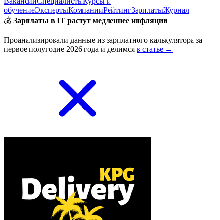
Вакансии
Специалисты
Курсы и
обучение
Эксперты
Компании
Рейтинг
Зарплаты
Журнал
💰
Зарплаты в IT растут медленнее инфляции
Проанализировали данные из зарплатного калькулятора за
первое полугодие 2026 года и делимся
в статье →