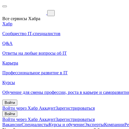
Все сервисы Хабра
Хабр
Сообщество IT-специалистов
Q&A
Ответы на любые вопросы об IT
Карьера
Профессиональное развитие в IT
Курсы
Обучение для смены профессии, роста в карьере и саморазвити
Войти
Войти через Хабр Аккаунт
Зарегистрироваться
Войти
Войти через Хабр Аккаунт
Зарегистрироваться
Вакансии
Специалисты
Курсы и обучение
Эксперты
Компании
Р