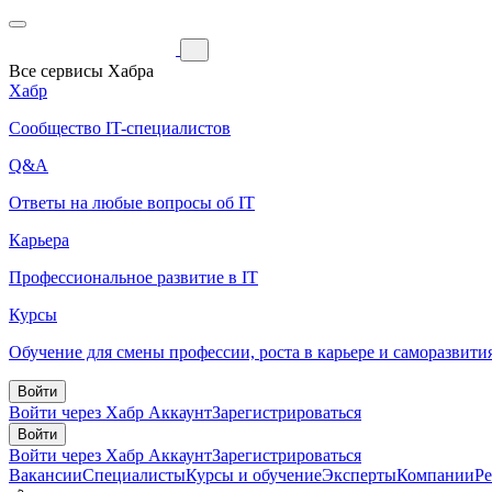
Все сервисы Хабра
Хабр
Сообщество IT-специалистов
Q&A
Ответы на любые вопросы об IT
Карьера
Профессиональное развитие в IT
Курсы
Обучение для смены профессии, роста в карьере и саморазвити
Войти
Войти через Хабр Аккаунт
Зарегистрироваться
Войти
Войти через Хабр Аккаунт
Зарегистрироваться
Вакансии
Специалисты
Курсы и обучение
Эксперты
Компании
Р