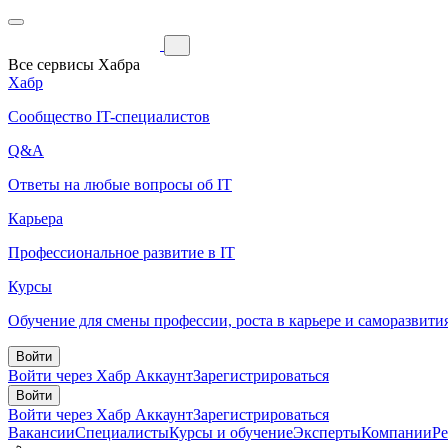
Все сервисы Хабра
Хабр
Сообщество IT-специалистов
Q&A
Ответы на любые вопросы об IT
Карьера
Профессиональное развитие в IT
Курсы
Обучение для смены профессии, роста в карьере и саморазвити
Войти
Войти через Хабр Аккаунт
Зарегистрироваться
Войти
Войти через Хабр Аккаунт
Зарегистрироваться
Вакансии
Специалисты
Курсы и обучение
Эксперты
Компании
Р