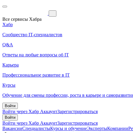
Все сервисы Хабра
Хабр
Сообщество IT-специалистов
Q&A
Ответы на любые вопросы об IT
Карьера
Профессиональное развитие в IT
Курсы
Обучение для смены профессии, роста в карьере и саморазвити
Войти
Войти через Хабр Аккаунт
Зарегистрироваться
Войти
Войти через Хабр Аккаунт
Зарегистрироваться
Вакансии
Специалисты
Курсы и обучение
Эксперты
Компании
Р