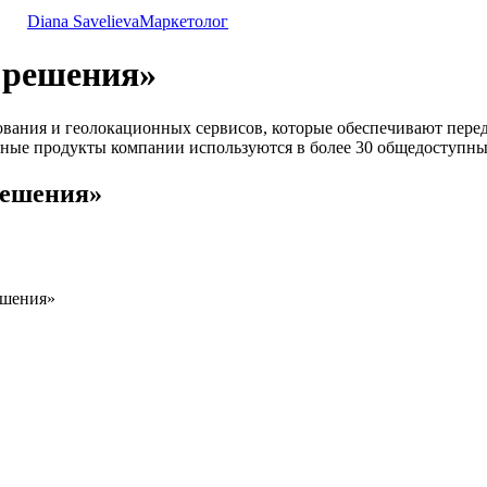
Diana Savelieva
Маркетолог
 решения»
ания и геолокационных сервисов, которые обеспечивают перед
мные продукты компании используются в более 30 общедоступн
решения»
ешения»