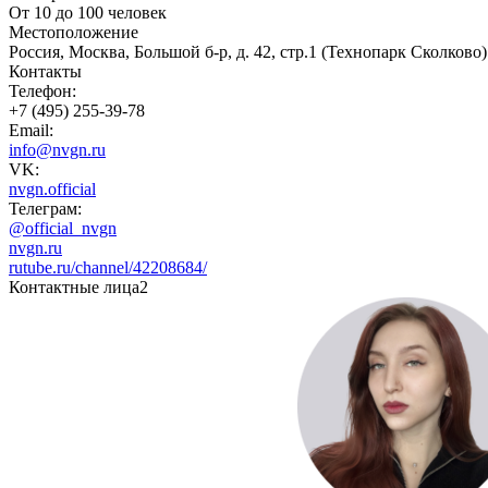
От 10 до 100 человек
Местоположение
Россия, Москва, Большой б-р, д. 42, стр.1 (Технопарк Сколково)
Контакты
Телефон:
+7 (495) 255-39-78
Email:
info@nvgn.ru
VK:
nvgn.official
Телеграм:
@official_nvgn
nvgn.ru
rutube.ru/channel/42208684/
Контактные лица
2