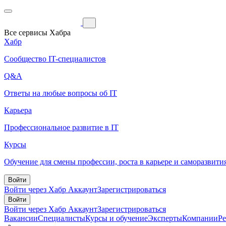
Все сервисы Хабра
Хабр
Сообщество IT-специалистов
Q&A
Ответы на любые вопросы об IT
Карьера
Профессиональное развитие в IT
Курсы
Обучение для смены профессии, роста в карьере и саморазвити
Войти
Войти через Хабр Аккаунт
Зарегистрироваться
Войти
Войти через Хабр Аккаунт
Зарегистрироваться
Вакансии
Специалисты
Курсы и обучение
Эксперты
Компании
Р