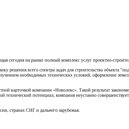
ющая сегодня на рынке полный комплекс услуг проектно-строи
ику решения всего спектра задач для строительства объекта "по
лучением необходимых технических условий, оформление земельн
итной карточкой компании «Новолекс». Такой результат законом
свой технический потенциал, компания неустанно совершенствуе
сии, странах СНГ и дальнего зарубежья.