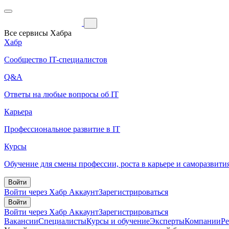
Все сервисы Хабра
Хабр
Сообщество IT-специалистов
Q&A
Ответы на любые вопросы об IT
Карьера
Профессиональное развитие в IT
Курсы
Обучение для смены профессии, роста в карьере и саморазвити
Войти
Войти через Хабр Аккаунт
Зарегистрироваться
Войти
Войти через Хабр Аккаунт
Зарегистрироваться
Вакансии
Специалисты
Курсы и обучение
Эксперты
Компании
Р