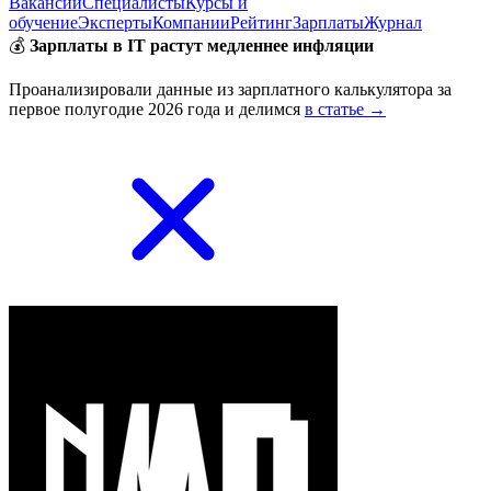
Вакансии
Специалисты
Курсы и
обучение
Эксперты
Компании
Рейтинг
Зарплаты
Журнал
💰
Зарплаты в IT растут медленнее инфляции
Проанализировали данные из зарплатного калькулятора за
первое полугодие 2026 года и делимся
в статье →