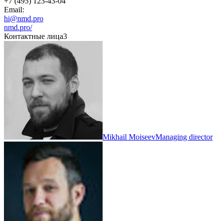
+7 (495) 123-43-04
Email:
hi@nmd.pro
nmd.pro/
Контактные лица
3
Mikhail Moiseev
Managing director