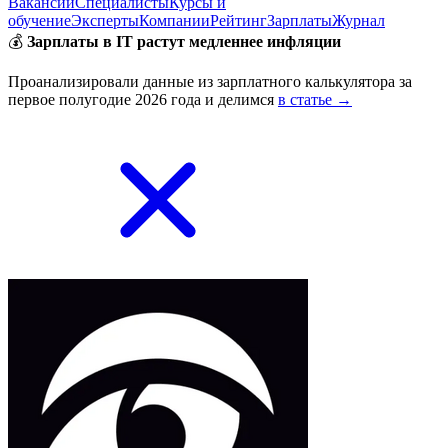
Вакансии
Специалисты
Курсы и
обучение
Эксперты
Компании
Рейтинг
Зарплаты
Журнал
💰
Зарплаты в IT растут медленнее инфляции
Проанализировали данные из зарплатного калькулятора за
первое полугодие 2026 года и делимся
в статье →