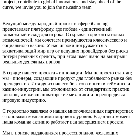
project, contribute to global innovations, and stay ahead of the
curve, we invite you to join the ne.casino team.
Ведущий международный проект в сфере iGaming
представляет платформу, где победа - единственный
возможный исход для игрока. Открывая горизонты новых
возможностей, мы сочетаем преимущества классического и
социального казино. У нас игроки погружаются в
захватывающий мир игр от ведущих провайдеров без риска
потери реальных средств, при этом имея шанс на выигрыш
реальных денежных призов.
В сердце нашего проекта - инновации. Мы не просто стартап;
мы - пионеры, создающие продукт для глобального рынка без
прецедентов. Исходя из нашего богатого опыта в гейминге и
казино-индустрии, мы отклонились от стандартных практик,
воплощая в жизнь новаторские механики и переопределяя
игровую индустрию.
С гордостью заявляем о наших многочисленных партнерствах
с топовыми компаниями мирового уровня. В данный момент
наша команда активно работает над завершением проекта.
Мы в поиске выдающихся профессионалов, желающих