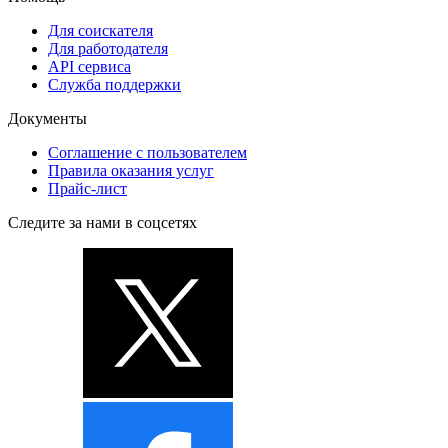
Для соискателя
Для работодателя
API сервиса
Служба поддержки
Документы
Соглашение с пользователем
Правила оказания услуг
Прайс-лист
Следите за нами в соцсетях