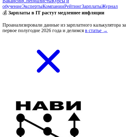
Вакансии
Специалисты
Курсы и
обучение
Эксперты
Компании
Рейтинг
Зарплаты
Журнал
💰
Зарплаты в IT растут медленнее инфляции
Проанализировали данные из зарплатного калькулятора за
первое полугодие 2026 года и делимся
в статье →